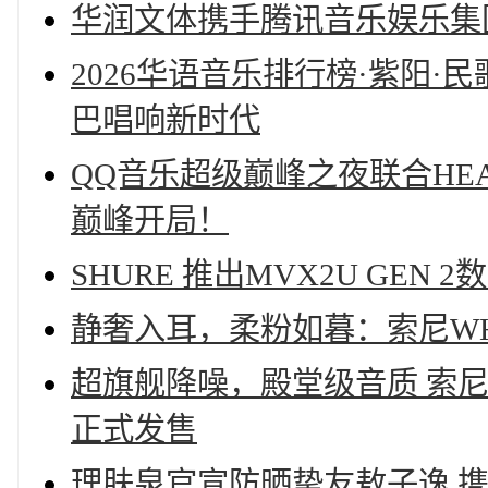
华润文体携手腾讯音乐娱乐集
2026华语音乐排行榜·紫阳·
巴唱响新时代
QQ音乐超级巅峰之夜联合HEAD海
巅峰开局！
SHURE 推出MVX2U GEN 
静奢入耳，柔粉如暮：索尼WH-
超旗舰降噪，殿堂级音质 索尼双
正式发售
理肤泉官宣防晒挚友敖子逸 