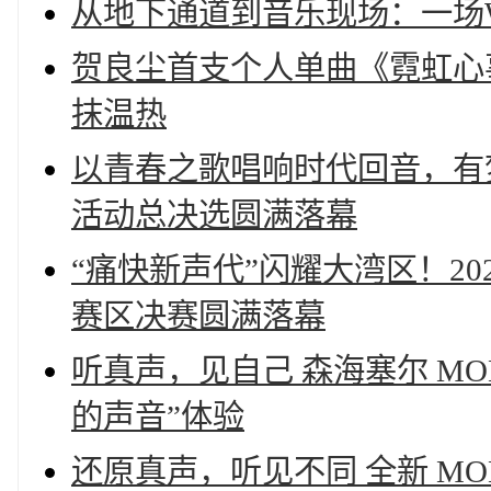
从地下通道到音乐现场：一场Wi
贺良尘首支个人单曲《霓虹心
抹温热
以青春之歌唱响时代回音，有
活动总决选圆满落幕
“痛快新声代”闪耀大湾区！2
赛区决赛圆满落幕
听真声，见自己 森海塞尔 MO
的声音”体验
还原真声，听见不同 全新 MO