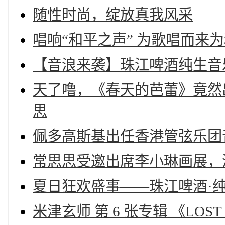
随性时尚，绽放真我风采
唱响“和平之声” 为歌唱而来
【音浪来袭】珠江啤酒纯生音
天了噜，《春天的芭蕾》竟然
思
佩多高斯基出任香港管弦乐团
常思思受邀出席李小琳画展，
夏日狂欢盛事——珠江啤酒·
米津玄师 第 6 张专辑 《LOS