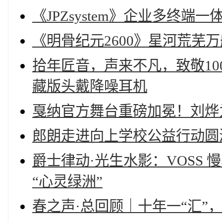
《JPZsystem》企业多终端
《明骨纪元2600》星河荒芜
拾年匠音，声来不凡，致敬100
藏版头戴降噪耳机
戛纳官方舞台重磅加冕！刘烨
郎朗走进向上学校公益行动圆
爵士律动·光生水影：VOSS
“心灵绿洲”
春之声·总回顾｜十年一“汇”