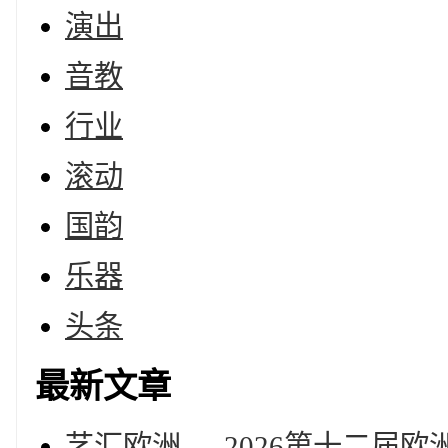
演出
音教
行业
滚动
国韵
乐器
头条
最新文章
艺汇欧洲 — 2026第十二届